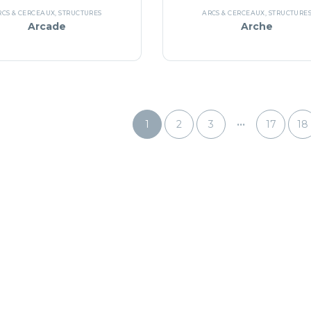
RCS & CERCEAUX
,
STRUCTURES
ARCS & CERCEAUX
,
STRUCTURE
Arcade
Arche
...
1
2
3
17
18