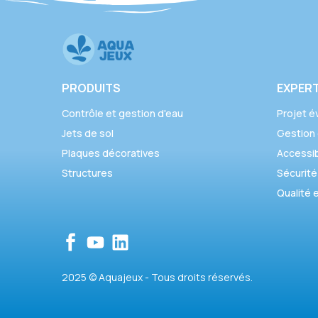
PRODUITS
EXPERT
Contrôle et gestion d'eau
Projet év
Jets de sol
Gestion 
Plaques décoratives
Accessibi
Structures
Sécurité
Qualité e
2025 © Aquajeux - Tous droits réservés.