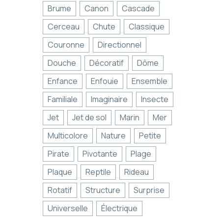
Brume
Canon
Cascade
Cerceau
Chute
Classique
Couronne
Directionnel
Douche
Décoratif
Dôme
Enfance
Enfouie
Ensemble
Familiale
Imaginaire
Insecte
Jet
Jet de sol
Marin
Mer
Multicolore
Nature
Petite
Pirate
Pivotante
Plage
Plaque
Reptile
Rideau
Rotatif
Structure
Surprise
Universelle
Électrique