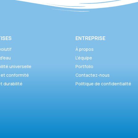
ISES
ENTREPRISE
olutif
À propos
d'eau
L'équipe
lité universelle
Portfolio
 et conformité
Contactez-nous
t durabilité
Politique de confidentialité