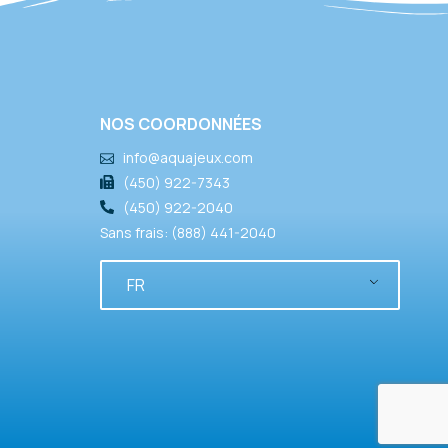
NOS COORDONNÉES
info@aquajeux.com
(450) 922-7343
(450) 922-2040
Sans frais: (888) 441-2040
FR