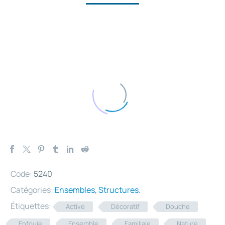
Code:
5240
Catégories:
Ensembles
,
Structures
.
Étiquettes:
Active
Décoratif
Douche
Enfouie
Ensemble
Familiale
Nature