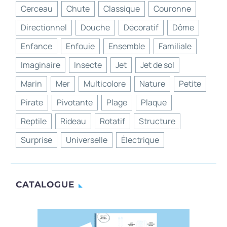
Cerceau
Chute
Classique
Couronne
Directionnel
Douche
Décoratif
Dôme
Enfance
Enfouie
Ensemble
Familiale
Imaginaire
Insecte
Jet
Jet de sol
Marin
Mer
Multicolore
Nature
Petite
Pirate
Pivotante
Plage
Plaque
Reptile
Rideau
Rotatif
Structure
Surprise
Universelle
Électrique
CATALOGUE