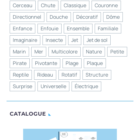
Cerceau
Chute
Classique
Couronne
Directionnel
Douche
Décoratif
Dôme
Enfance
Enfouie
Ensemble
Familiale
Imaginaire
Insecte
Jet
Jet de sol
Marin
Mer
Multicolore
Nature
Petite
Pirate
Pivotante
Plage
Plaque
Reptile
Rideau
Rotatif
Structure
Surprise
Universelle
Électrique
CATALOGUE