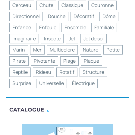
Cerceau
Chute
Classique
Couronne
Directionnel
Douche
Décoratif
Dôme
Enfance
Enfouie
Ensemble
Familiale
Imaginaire
Insecte
Jet
Jet de sol
Marin
Mer
Multicolore
Nature
Petite
Pirate
Pivotante
Plage
Plaque
Reptile
Rideau
Rotatif
Structure
Surprise
Universelle
Électrique
CATALOGUE