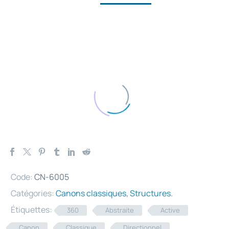
Code:
CN-6005
Catégories:
Canons classiques
,
Structures
.
Étiquettes:
360
Abstraite
Active
Canon
Classique
Directionnel