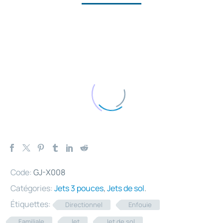
Code:
GJ-X008
Catégories:
Jets 3 pouces
,
Jets de sol
.
Étiquettes:
Directionnel
Enfouie
Familiale
Jet
Jet de sol