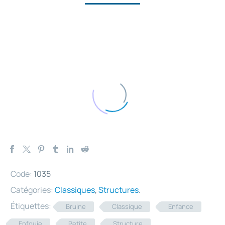
Code:
1035
Catégories:
Classiques
,
Structures
.
Étiquettes:
Bruine
Classique
Enfance
Enfouie
Petite
Structure