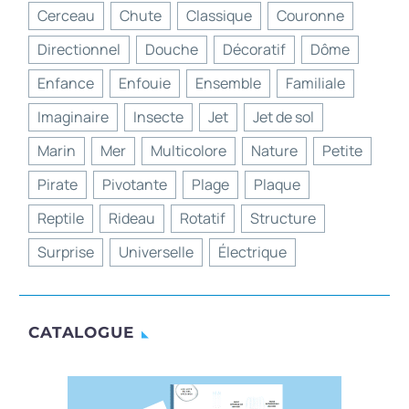
Cerceau
Chute
Classique
Couronne
Directionnel
Douche
Décoratif
Dôme
Enfance
Enfouie
Ensemble
Familiale
Imaginaire
Insecte
Jet
Jet de sol
Marin
Mer
Multicolore
Nature
Petite
Pirate
Pivotante
Plage
Plaque
Reptile
Rideau
Rotatif
Structure
Surprise
Universelle
Électrique
CATALOGUE