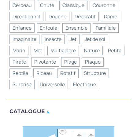
Cerceau
Chute
Classique
Couronne
Directionnel
Douche
Décoratif
Dôme
Enfance
Enfouie
Ensemble
Familiale
Imaginaire
Insecte
Jet
Jet de sol
Marin
Mer
Multicolore
Nature
Petite
Pirate
Pivotante
Plage
Plaque
Reptile
Rideau
Rotatif
Structure
Surprise
Universelle
Électrique
CATALOGUE