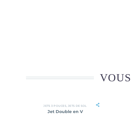
VOUS 
JETS 3 POUCES
,
JETS DE SOL
Jet Double en V