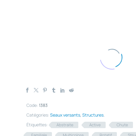
Code:
1383
Catégories:
Seaux versants
,
Structures
.
Étiquettes:
Abstraite
Active
Chute
Familiale
Multicolore
Rotatif
Stru