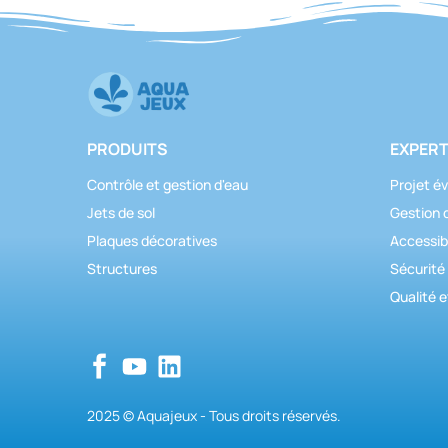
PRODUITS
EXPERT
Contrôle et gestion d'eau
Projet év
Jets de sol
Gestion 
Plaques décoratives
Accessibi
Structures
Sécurité
Qualité e
2025 © Aquajeux - Tous droits réservés.