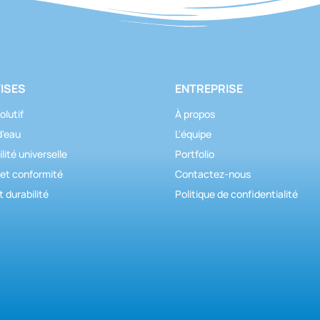
ISES
ENTREPRISE
olutif
À propos
d'eau
L'équipe
lité universelle
Portfolio
 et conformité
Contactez-nous
t durabilité
Politique de confidentialité