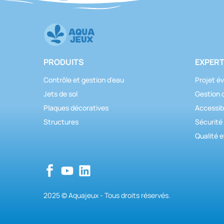
PRODUITS
EXPERT
Contrôle et gestion d'eau
Projet év
Jets de sol
Gestion 
Plaques décoratives
Accessibi
Structures
Sécurité
Qualité e
2025 © Aquajeux - Tous droits réservés.