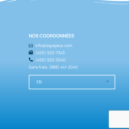
NOS COORDONNÉES
info@aquajeux.com
(450) 922-7343
(450) 922-2040
Sans frais: (888) 441-2040
FR