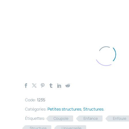
Code:
1235
Catégories:
Petites structures
,
Structures
.
Étiquettes:
Coupole
Enfance
Enfouie
Structure
Universelle