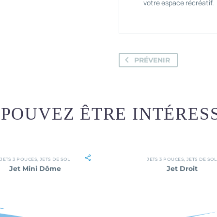
votre espace récréatif.
PRÉVENIR
POUVEZ ÊTRE INTÉRES
JETS 3 POUCES
,
JETS DE SOL
JETS 3 POUCES
,
JETS DE SOL
Jet Mini Dôme
Jet Droit